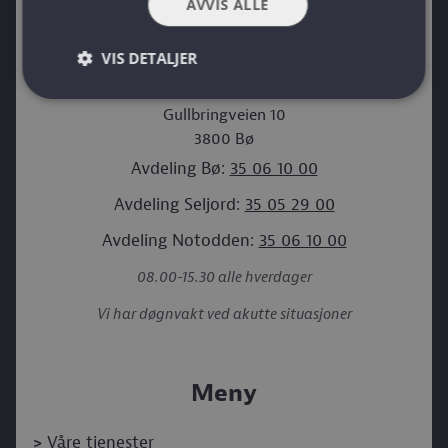
AVVIS ALLE
Org nr: NO 915 453 457 MVA
post@elektroplusstelemark.no
VIS DETALJER
Gullbringveien 10
3800
Bø
Avdeling Bø:
35 06 10 00
Avdeling Seljord:
35 05 29 00
Avdeling Notodden:
35 06 10 00
08.00-15.30 alle hverdager
Vi har døgnvakt ved akutte situasjoner
Meny
>
Våre tjenester