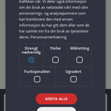
trafikken vår. Vi deler også informasjon
om din bruk av nettstedet vårt med våre
annonserings- og analysepartnere som
kan kombinere den med annen
informasjon du har gitt dem eller som de
Kontakt oss
har samlet inn fra din bruk av tjenestene
deres.
Personvernerklæring
Ønsker du å vite mer om rammeavtaler eller
serviceavtaler, og om det er noe som kan
Strengt
Ytelse
Målretting
passe ditt bygg?
nødvendig
Vis kontaktskjema
Funksjonalitet
Ugradert
GODTA ALLE
Elektropluss Telemark AS